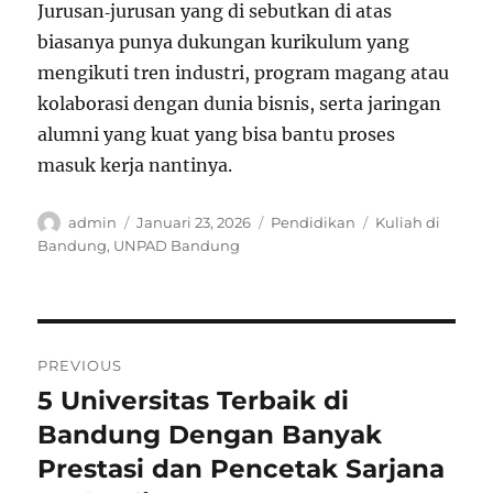
Jurusan‑jurusan yang di sebutkan di atas
biasanya punya dukungan kurikulum yang
mengikuti tren industri, program magang atau
kolaborasi dengan dunia bisnis, serta jaringan
alumni yang kuat yang bisa bantu proses
masuk kerja nantinya.
Author
Posted
Categories
Tags
admin
Januari 23, 2026
Pendidikan
Kuliah di
on
Bandung
,
UNPAD Bandung
Navigasi
PREVIOUS
pos
5 Universitas Terbaik di
Previous
post:
Bandung Dengan Banyak
Prestasi dan Pencetak Sarjana