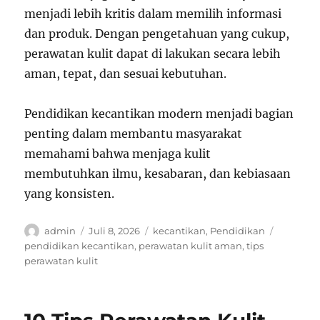
menjadi lebih kritis dalam memilih informasi
dan produk. Dengan pengetahuan yang cukup,
perawatan kulit dapat di lakukan secara lebih
aman, tepat, dan sesuai kebutuhan.
Pendidikan kecantikan modern menjadi bagian
penting dalam membantu masyarakat
memahami bahwa menjaga kulit
membutuhkan ilmu, kesabaran, dan kebiasaan
yang konsisten.
Author
Posted
Categories
Tags
admin
Juli 8, 2026
kecantikan
,
Pendidikan
on
pendidikan kecantikan
,
perawatan kulit aman
,
tips
perawatan kulit