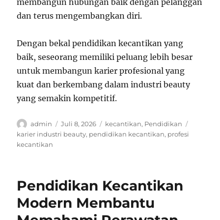
membangun hubungan baik dengan pelanggan
dan terus mengembangkan diri.
Dengan bekal pendidikan kecantikan yang
baik, seseorang memiliki peluang lebih besar
untuk membangun karier profesional yang
kuat dan berkembang dalam industri beauty
yang semakin kompetitif.
Author
Posted
Categories
Tags
admin
Juli 8, 2026
kecantikan
,
Pendidikan
on
karier industri beauty
,
pendidikan kecantikan
,
profesi
kecantikan
Pendidikan Kecantikan
Modern Membantu