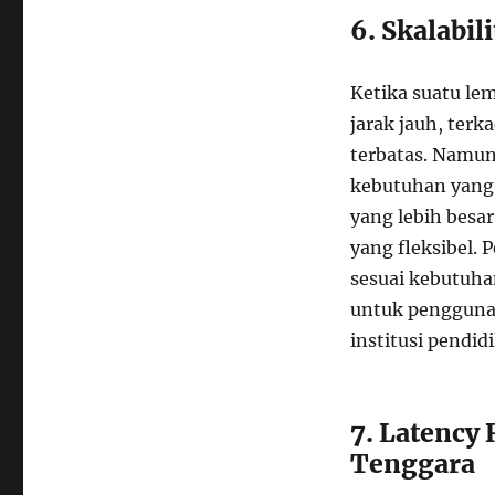
6. Skalabil
Ketika suatu le
jarak jauh, te
terbatas. Namun
kebutuhan yang 
yang lebih besa
yang fleksibel.
sesuai kebutuha
untuk penggunaa
institusi pendi
7. Latency
Tenggara