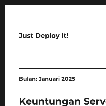
Just Deploy It!
Bulan:
Januari 2025
Keuntungan Serv