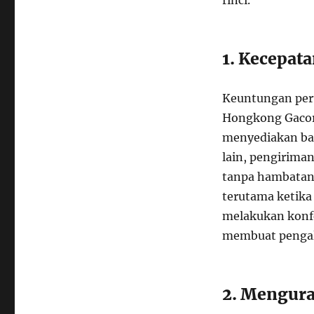
rinci.
1. Kecepat
Keuntungan per
Hongkong Gacor 
menyediakan ban
lain, pengiriman
tanpa hambatan.
terutama ketika
melakukan konfer
membuat pengala
2. Mengura