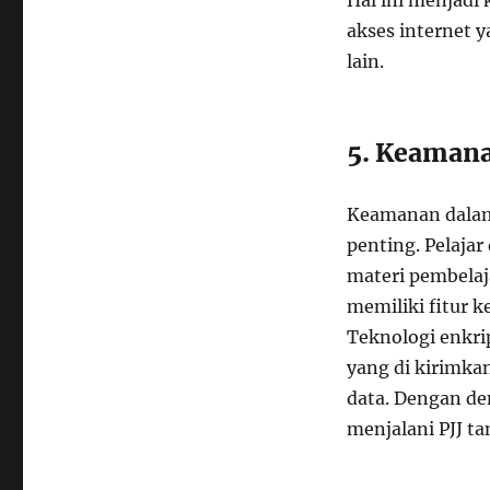
Hal ini menjadi
akses internet y
lain.
5. Keamana
Keamanan dalam 
penting. Pelajar
materi pembelaj
memiliki fitur k
Teknologi enkri
yang di kirimka
data. Dengan de
menjalani PJJ ta