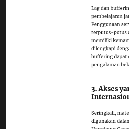
Lag dan bufferi
pembelajaran ja
Penggunaan ser
terputus-putus 
memiliki kemamp
dilengkapi deng
buffering dapat 
pengalaman bela
3. Akses ya
Internasio
Seringkali, mat
digunakan dalam 