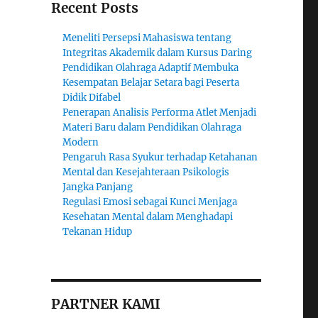
Recent Posts
Meneliti Persepsi Mahasiswa tentang
Integritas Akademik dalam Kursus Daring
Pendidikan Olahraga Adaptif Membuka
Kesempatan Belajar Setara bagi Peserta
Didik Difabel
Penerapan Analisis Performa Atlet Menjadi
Materi Baru dalam Pendidikan Olahraga
Modern
Pengaruh Rasa Syukur terhadap Ketahanan
Mental dan Kesejahteraan Psikologis
Jangka Panjang
Regulasi Emosi sebagai Kunci Menjaga
Kesehatan Mental dalam Menghadapi
Tekanan Hidup
PARTNER KAMI