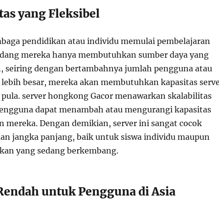
itas yang Fleksibel
mbaga pendidikan atau individu memulai pembelajaran
rkadang mereka hanya membutuhkan sumber daya yang
, seiring dengan bertambahnya jumlah pengguna atau
lebih besar, mereka akan membutuhkan kapasitas serv
r pula. server hongkong Gacor menawarkan skalabilitas
 Pengguna dapat menambah atau mengurangi kapasitas
n mereka. Dengan demikian, server ini sangat cocok
n jangka panjang, baik untuk siswa individu maupun
dikan yang sedang berkembang.
 Rendah untuk Pengguna di Asia