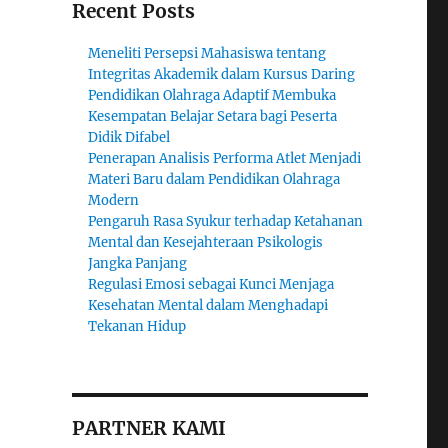
Recent Posts
Meneliti Persepsi Mahasiswa tentang
Integritas Akademik dalam Kursus Daring
Pendidikan Olahraga Adaptif Membuka
Kesempatan Belajar Setara bagi Peserta
Didik Difabel
Penerapan Analisis Performa Atlet Menjadi
Materi Baru dalam Pendidikan Olahraga
Modern
Pengaruh Rasa Syukur terhadap Ketahanan
Mental dan Kesejahteraan Psikologis
Jangka Panjang
Regulasi Emosi sebagai Kunci Menjaga
Kesehatan Mental dalam Menghadapi
Tekanan Hidup
PARTNER KAMI