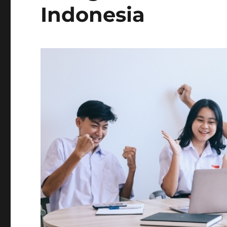
Indonesia