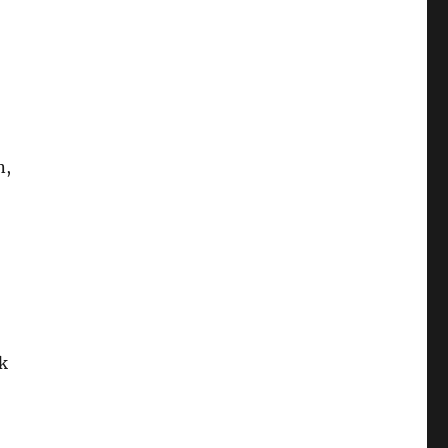
n,
uk