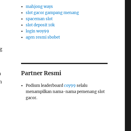
mahjong ways
slot gacor gampang menang
spaceman slot
slot deposit 10k
login woy99
agen resmi sbobet
g
Partner Resmi
a
h
Podium leaderboard
coy99
selalu
menampilkan nama-nama pemenang slot
gacor.