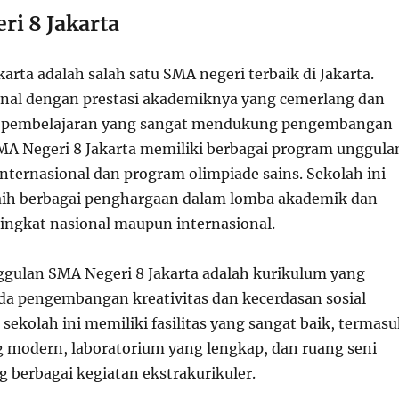
ri 8 Jakarta
arta adalah salah satu SMA negeri terbaik di Jakarta.
kenal dengan prestasi akademiknya yang cemerlang dan
m pembelajaran yang sangat mendukung pengembangan
SMA Negeri 8 Jakarta memiliki berbagai program unggula
nternasional dan program olimpiade sains. Sekolah ini
aih berbagai penghargaan dalam lomba akademik dan
ngkat nasional maupun internasional.
ggulan SMA Negeri 8 Jakarta adalah kurikulum yang
a pengembangan kreativitas dan kecerdasan sosial
u, sekolah ini memiliki fasilitas yang sangat baik, termas
g modern, laboratorium yang lengkap, dan ruang seni
berbagai kegiatan ekstrakurikuler.