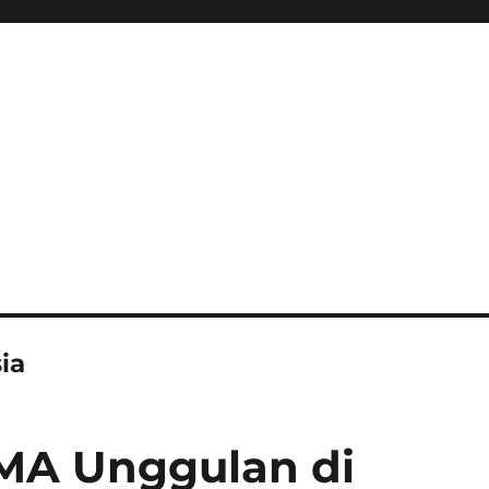
ia
MA Unggulan di