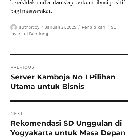
berakhlak mulia, dan siap berkontribusi positif
bagi masyarakat.
Author
Posted
Categories
Tags
authorcoy
Januari 21, 2025
Pendidikan
SD
on
favorit di Bandung
Navigasi
PREVIOUS
pos
Server Kamboja No 1 Pilihan
Previous
post:
Utama untuk Bisnis
NEXT
Rekomendasi SD Unggulan di
Next
post:
Yogyakarta untuk Masa Depan