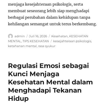
menjaga kesejahteraan psikologis, serta
membuat seseorang lebih siap menghadapi
berbagai perubahan dalam kehidupan tanpa
kehilangan semangat untuk terus berkembang.
Author
Posted
Categories
admin
Juli 16, 2026
Kesehatan
,
KESEHATAN
on
Tags
MENTAL
,
TIPS KESEHATAN
kesejahteraan psikologis
,
ketahanan mental
,
rasa syukur
Regulasi Emosi sebagai
Kunci Menjaga
Kesehatan Mental dalam
Menghadapi Tekanan
Hidup