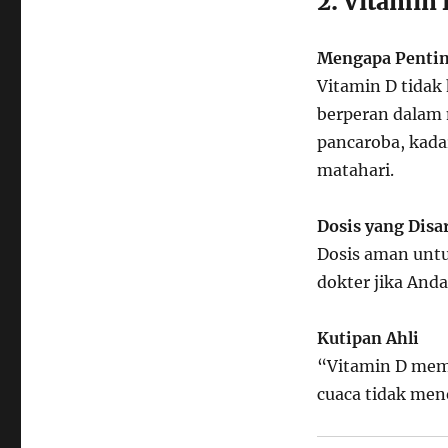
2. Vitamin
Mengapa Penti
Vitamin D tidak
berperan dalam 
pancaroba, kada
matahari.
Dosis yang Dis
Dosis aman untu
dokter jika And
Kutipan Ahli
“Vitamin D memb
cuaca tidak mene