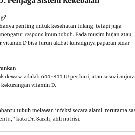
 D: Penjaga Sistem Kekebalan
ng?
 hanya penting untuk kesehatan tulang, tetapi juga
mengatur respons imun tubuh. Pada musim hujan atau
r vitamin D bisa turun akibat kurangnya paparan sinar
arankan
k dewasa adalah 600-800 IU per hari, atau sesuai anjur
a kekurangan vitamin D.
antu tubuh melawan infeksi secara alami, terutama sa
ntu,” kata Dr. Sarah, ahli nutrisi.