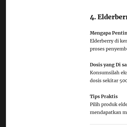
4. Elderbe
Mengapa Penti
Elderberry di k
proses penyembu
Dosis yang Di s
Konsumsilah eks
dosis sekitar 50
Tips Praktis
Pilih produk el
mendapatkan ma