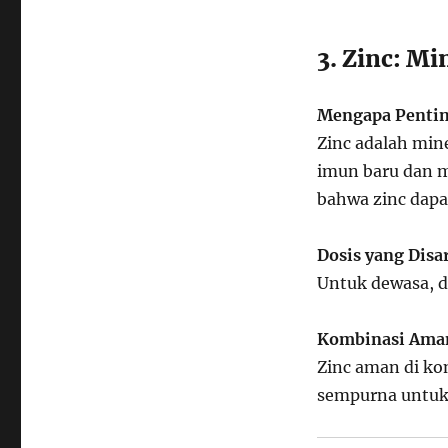
3. Zinc: M
Mengapa Penti
Zinc adalah mi
imun baru dan m
bahwa zinc dap
Dosis yang Dis
Untuk dewasa, d
Kombinasi Ama
Zinc aman di k
sempurna untuk