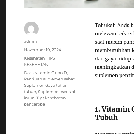
Tahukah Anda ba
melawan bakteri
Author
admin
saat musim panc
Posted
November 10, 2024
membutuhkan le
on
Categories
Kesehatan
,
TIPS
dan gaya hidup 
KESEHATAN
meningkatkan da
Tags
Dosis vitamin C dan D
,
suplemen pentin
Panduan suplemen sehat
,
Suplemen daya tahan
tubuh
,
Suplemen esensial
imun
,
Tips kesehatan
pancaroba
1. Vitamin
Tubuh