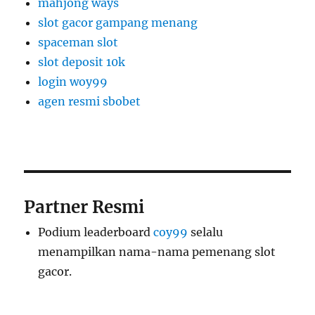
mahjong ways
slot gacor gampang menang
spaceman slot
slot deposit 10k
login woy99
agen resmi sbobet
Partner Resmi
Podium leaderboard
coy99
selalu
menampilkan nama-nama pemenang slot
gacor.