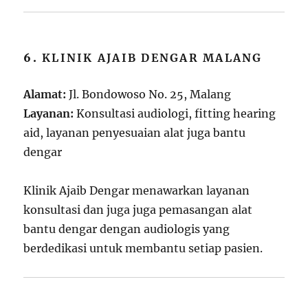
6.
KLINIK AJAIB DENGAR MALANG
Alamat:
Jl. Bondowoso No. 25, Malang
Layanan:
Konsultasi audiologi, fitting hearing
aid, layanan penyesuaian alat juga bantu
dengar
Klinik Ajaib Dengar menawarkan layanan
konsultasi dan juga juga pemasangan alat
bantu dengar dengan audiologis yang
berdedikasi untuk membantu setiap pasien.