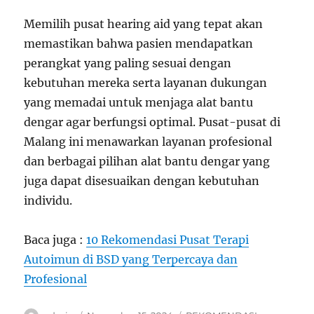
Memilih pusat hearing aid yang tepat akan
memastikan bahwa pasien mendapatkan
perangkat yang paling sesuai dengan
kebutuhan mereka serta layanan dukungan
yang memadai untuk menjaga alat bantu
dengar agar berfungsi optimal. Pusat-pusat di
Malang ini menawarkan layanan profesional
dan berbagai pilihan alat bantu dengar yang
juga dapat disesuaikan dengan kebutuhan
individu.
Baca juga :
10 Rekomendasi Pusat Terapi
Autoimun di BSD yang Terpercaya dan
Profesional