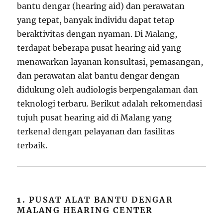
bantu dengar (hearing aid) dan perawatan
yang tepat, banyak individu dapat tetap
beraktivitas dengan nyaman. Di Malang,
terdapat beberapa pusat hearing aid yang
menawarkan layanan konsultasi, pemasangan,
dan perawatan alat bantu dengar dengan
didukung oleh audiologis berpengalaman dan
teknologi terbaru. Berikut adalah rekomendasi
tujuh pusat hearing aid di Malang yang
terkenal dengan pelayanan dan fasilitas
terbaik.
1.
PUSAT ALAT BANTU DENGAR
MALANG HEARING CENTER