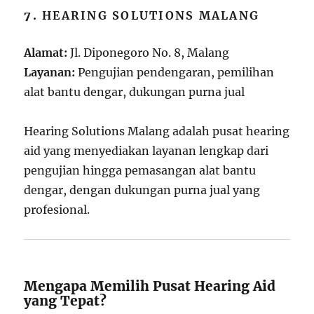
7.
HEARING SOLUTIONS MALANG
Alamat:
Jl. Diponegoro No. 8, Malang
Layanan:
Pengujian pendengaran, pemilihan
alat bantu dengar, dukungan purna jual
Hearing Solutions Malang adalah pusat hearing
aid yang menyediakan layanan lengkap dari
pengujian hingga pemasangan alat bantu
dengar, dengan dukungan purna jual yang
profesional.
Mengapa Memilih Pusat Hearing Aid
yang Tepat?