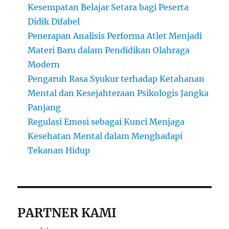
Kesempatan Belajar Setara bagi Peserta
Didik Difabel
Penerapan Analisis Performa Atlet Menjadi
Materi Baru dalam Pendidikan Olahraga
Modern
Pengaruh Rasa Syukur terhadap Ketahanan
Mental dan Kesejahteraan Psikologis Jangka
Panjang
Regulasi Emosi sebagai Kunci Menjaga
Kesehatan Mental dalam Menghadapi
Tekanan Hidup
PARTNER KAMI