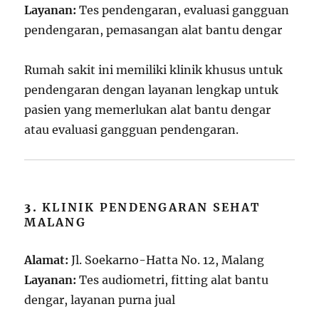
Layanan:
Tes pendengaran, evaluasi gangguan
pendengaran, pemasangan alat bantu dengar
Rumah sakit ini memiliki klinik khusus untuk
pendengaran dengan layanan lengkap untuk
pasien yang memerlukan alat bantu dengar
atau evaluasi gangguan pendengaran.
3.
KLINIK PENDENGARAN SEHAT
MALANG
Alamat:
Jl. Soekarno-Hatta No. 12, Malang
Layanan:
Tes audiometri, fitting alat bantu
dengar, layanan purna jual