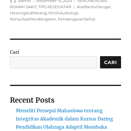
Author
Posted
Categories
admin
November 15, 2024
REKOMENDASI
on
Tags
RUMAH SAKIT
,
TIPS KESEHATAN
AlatBantuDengar
,
HearingAidMalang
,
KlinikAudiologi
,
KonsultasiPendengaran
,
PendengaranSehat
Cari
CARI
Recent Posts
Meneliti Persepsi Mahasiswa tentang
Integritas Akademik dalam Kursus Daring
Pendidikan Olahraga Adaptif Membuka