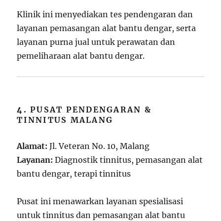
Klinik ini menyediakan tes pendengaran dan
layanan pemasangan alat bantu dengar, serta
layanan purna jual untuk perawatan dan
pemeliharaan alat bantu dengar.
4.
PUSAT PENDENGARAN &
TINNITUS MALANG
Alamat:
Jl. Veteran No. 10, Malang
Layanan:
Diagnostik tinnitus, pemasangan alat
bantu dengar, terapi tinnitus
Pusat ini menawarkan layanan spesialisasi
untuk tinnitus dan pemasangan alat bantu