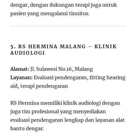
dengar, dengan dukungan terapi juga untuk
pasien yang mengalami tinnitus.
5.
RS HERMINA MALANG – KLINIK
AUDIOLOGI
Alamat:
Jl. Sulawesi No.16, Malang
Layanan:
Evaluasi pendengaran, fitting hearing
aid, terapi pendengaran
RS Hermina memiliki klinik audiologi dengan
juga tim profesional yang menyediakan
evaluasi pendengaran lengkap dan layanan alat
bantu dengar.