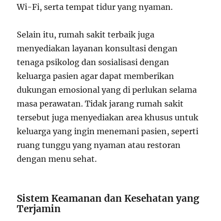
Wi-Fi, serta tempat tidur yang nyaman.
Selain itu, rumah sakit terbaik juga
menyediakan layanan konsultasi dengan
tenaga psikolog dan sosialisasi dengan
keluarga pasien agar dapat memberikan
dukungan emosional yang di perlukan selama
masa perawatan. Tidak jarang rumah sakit
tersebut juga menyediakan area khusus untuk
keluarga yang ingin menemani pasien, seperti
ruang tunggu yang nyaman atau restoran
dengan menu sehat.
Sistem Keamanan dan Kesehatan yang
Terjamin