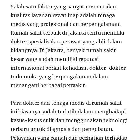
Salah satu faktor yang sangat menentukan
kualitas layanan rawat inap adalah tenaga
medis yang profesional dan berpengalaman.
Rumah sakit terbaik di Jakarta tentu memiliki
dokter spesialis dan perawat yang ahli dalam
bidangnya. Di Jakarta, banyak rumah sakit
besar yang sudah memiliki reputasi
internasional berkat kehadiran dokter-dokter
terkemuka yang berpengalaman dalam
menangani berbagai penyakit.
Para dokter dan tenaga medis di rumah sakit
ini biasanya sudah terlatih dalam menghadapi
kasus-kasus sulit dan menggunakan teknologi
terbaru untuk diagnosis dan pengobatan.
Pelayanan yang ramah dan perhatian terhadap