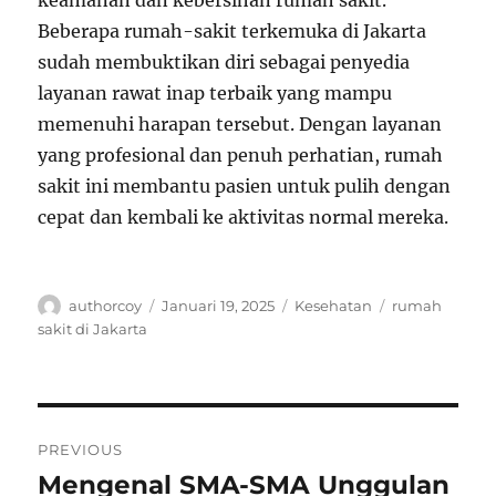
keamanan dan kebersihan rumah sakit.
Beberapa rumah-sakit terkemuka di Jakarta
sudah membuktikan diri sebagai penyedia
layanan rawat inap terbaik yang mampu
memenuhi harapan tersebut. Dengan layanan
yang profesional dan penuh perhatian, rumah
sakit ini membantu pasien untuk pulih dengan
cepat dan kembali ke aktivitas normal mereka.
Author
Posted
Categories
Tags
authorcoy
Januari 19, 2025
Kesehatan
rumah
on
sakit di Jakarta
Navigasi
PREVIOUS
pos
Mengenal SMA-SMA Unggulan
Previous