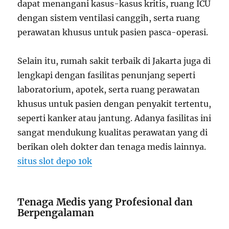
dapat menangani kasus-kasus kritis, ruang ICU
dengan sistem ventilasi canggih, serta ruang
perawatan khusus untuk pasien pasca-operasi.
Selain itu, rumah sakit terbaik di Jakarta juga di
lengkapi dengan fasilitas penunjang seperti
laboratorium, apotek, serta ruang perawatan
khusus untuk pasien dengan penyakit tertentu,
seperti kanker atau jantung. Adanya fasilitas ini
sangat mendukung kualitas perawatan yang di
berikan oleh dokter dan tenaga medis lainnya.
situs slot depo 10k
Tenaga Medis yang Profesional dan
Berpengalaman