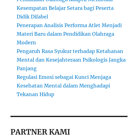
Kesempatan Belajar Setara bagi Peserta
Didik Difabel
Penerapan Analisis Performa Atlet Menjadi
Materi Baru dalam Pendidikan Olahraga
Modern
Pengaruh Rasa Syukur terhadap Ketahanan
Mental dan Kesejahteraan Psikologis Jangka
Panjang
Regulasi Emosi sebagai Kunci Menjaga
Kesehatan Mental dalam Menghadapi
Tekanan Hidup
PARTNER KAMI