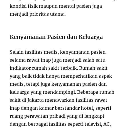
kondisi fisik maupun mental pasien juga
menjadi prioritas utama.
Kenyamanan Pasien dan Keluarga
Selain fasilitas medis, kenyamanan pasien
selama rawat inap juga menjadi salah satu
indikator rumah sakit terbaik. Rumah sakit
yang baik tidak hanya memperhatikan aspek
medis, tetapi juga kenyamanan pasien dan
keluarga yang mendampingi. Beberapa rumah
sakit di Jakarta menawarkan fasilitas rawat
inap dengan kamar berstandar hotel, seperti
ruang perawatan pribadi yang di lengkapi
dengan berbagai fasilitas seperti televisi, AC,