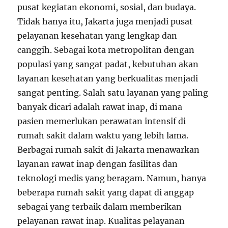
pusat kegiatan ekonomi, sosial, dan budaya.
Tidak hanya itu, Jakarta juga menjadi pusat
pelayanan kesehatan yang lengkap dan
canggih. Sebagai kota metropolitan dengan
populasi yang sangat padat, kebutuhan akan
layanan kesehatan yang berkualitas menjadi
sangat penting. Salah satu layanan yang paling
banyak dicari adalah rawat inap, di mana
pasien memerlukan perawatan intensif di
rumah sakit dalam waktu yang lebih lama.
Berbagai rumah sakit di Jakarta menawarkan
layanan rawat inap dengan fasilitas dan
teknologi medis yang beragam. Namun, hanya
beberapa rumah sakit yang dapat di anggap
sebagai yang terbaik dalam memberikan
pelayanan rawat inap. Kualitas pelayanan