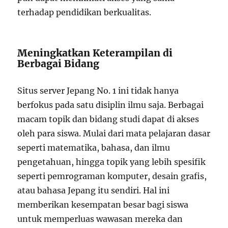
terhadap pendidikan berkualitas.
Meningkatkan Keterampilan di
Berbagai Bidang
Situs server Jepang No. 1 ini tidak hanya
berfokus pada satu disiplin ilmu saja. Berbagai
macam topik dan bidang studi dapat di akses
oleh para siswa. Mulai dari mata pelajaran dasar
seperti matematika, bahasa, dan ilmu
pengetahuan, hingga topik yang lebih spesifik
seperti pemrograman komputer, desain grafis,
atau bahasa Jepang itu sendiri. Hal ini
memberikan kesempatan besar bagi siswa
untuk memperluas wawasan mereka dan