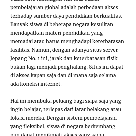
pembelajaran global adalah perbedaan akses
terhadap sumber daya pendidikan berkualitas.
Banyak siswa di beberapa negara kesulitan
mendapatkan materi pendidikan yang
memadai atau harus menghadapi keterbatasan
fasilitas. Namun, dengan adanya situs server
Jepang No. 1 ini, jarak dan keterbatasan fisik
bukan lagi menjadi penghalang. Situs ini dapat
di akses kapan saja dan di mana saja selama
ada koneksi internet.
Hal ini membuka peluang bagi siapa saja yang
ingin belajar, terlepas dari latar belakang atau
lokasi mereka. Dengan sistem pembelajaran
yang fleksibel, siswa di negara berkembang
pun dapat menikmati akses yang sama