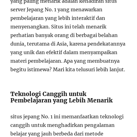
yang paling menarik adalah kehadiran situs
server Jepang No. 1 yang menawarkan
pembelajaran yang lebih interaktif dan
menyenangkan. Situs ini telah menarik
perhatian banyak orang di berbagai belahan
dunia, terutama di Asia, karena pendekatannya
yang unik dan efektif dalam menyampaikan
materi pembelajaran. Apa yang membuatnya
begitu istimewa? Mari kita telusuri lebih lanjut.
Teknologi Canggih untuk
Pembelajaran yang Lebih Menarik
situs jepang
No. 1 ini memanfaatkan teknologi
canggih untuk menghadirkan pengalaman
belajar yang jauh berbeda dari metode