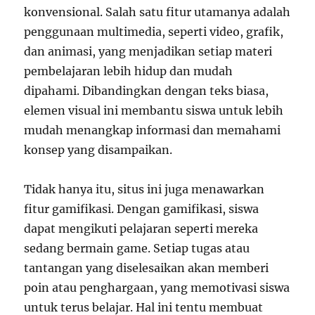
konvensional. Salah satu fitur utamanya adalah
penggunaan multimedia, seperti video, grafik,
dan animasi, yang menjadikan setiap materi
pembelajaran lebih hidup dan mudah
dipahami. Dibandingkan dengan teks biasa,
elemen visual ini membantu siswa untuk lebih
mudah menangkap informasi dan memahami
konsep yang disampaikan.
Tidak hanya itu, situs ini juga menawarkan
fitur gamifikasi. Dengan gamifikasi, siswa
dapat mengikuti pelajaran seperti mereka
sedang bermain game. Setiap tugas atau
tantangan yang diselesaikan akan memberi
poin atau penghargaan, yang memotivasi siswa
untuk terus belajar. Hal ini tentu membuat