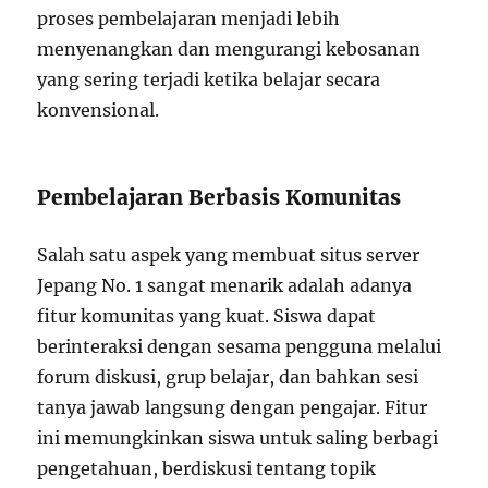
proses pembelajaran menjadi lebih
menyenangkan dan mengurangi kebosanan
yang sering terjadi ketika belajar secara
konvensional.
Pembelajaran Berbasis Komunitas
Salah satu aspek yang membuat situs server
Jepang No. 1 sangat menarik adalah adanya
fitur komunitas yang kuat. Siswa dapat
berinteraksi dengan sesama pengguna melalui
forum diskusi, grup belajar, dan bahkan sesi
tanya jawab langsung dengan pengajar. Fitur
ini memungkinkan siswa untuk saling berbagi
pengetahuan, berdiskusi tentang topik