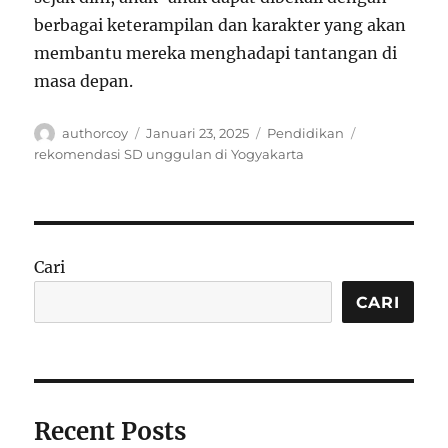
berbagai keterampilan dan karakter yang akan
membantu mereka menghadapi tantangan di
masa depan.
Author
Posted
Categories
Tags
authorcoy
Januari 23, 2025
Pendidikan
on
rekomendasi SD unggulan di Yogyakarta
Cari
CARI
Recent Posts