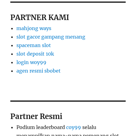
PARTNER KAMI
mahjong ways
slot gacor gampang menang
spaceman slot
slot deposit 10k
login woy99
agen resmi sbobet
Partner Resmi
Podium leaderboard
coy99
selalu
menampilkan nama-nama pemenang slot