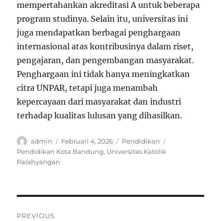
mempertahankan akreditasi A untuk beberapa
program studinya. Selain itu, universitas ini
juga mendapatkan berbagai penghargaan
internasional atas kontribusinya dalam riset,
pengajaran, dan pengembangan masyarakat.
Penghargaan ini tidak hanya meningkatkan
citra UNPAR, tetapi juga menambah
kepercayaan dari masyarakat dan industri
terhadap kualitas lulusan yang dihasilkan.
Author
Posted
Categories
Tags
admin
Februari 4, 2026
Pendidikan
on
Pendidikan Kota Bandung
,
Universitas Katolik
Parahyangan
Navigasi
PREVIOUS