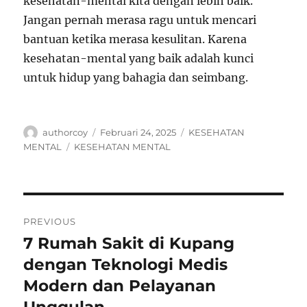
kesehatan-mental kita dengan lebih baik.
Jangan pernah merasa ragu untuk mencari
bantuan ketika merasa kesulitan. Karena
kesehatan-mental yang baik adalah kunci
untuk hidup yang bahagia dan seimbang.
Author
Posted
Categories
authorcoy
Februari 24, 2025
KESEHATAN
on
Tags
MENTAL
KESEHATAN MENTAL
Navigasi
PREVIOUS
pos
7 Rumah Sakit di Kupang
Previous
post:
dengan Teknologi Medis
Modern dan Pelayanan
Unggulan