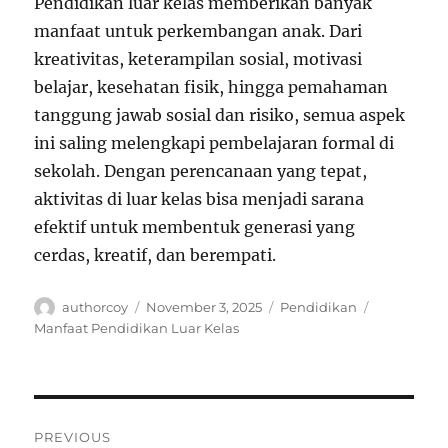
Pendidikan luar kelas memberikan banyak
manfaat untuk perkembangan anak. Dari
kreativitas, keterampilan sosial, motivasi
belajar, kesehatan fisik, hingga pemahaman
tanggung jawab sosial dan risiko, semua aspek
ini saling melengkapi pembelajaran formal di
sekolah. Dengan perencanaan yang tepat,
aktivitas di luar kelas bisa menjadi sarana
efektif untuk membentuk generasi yang
cerdas, kreatif, dan berempati.
Author
Posted
Categories
Tags
authorcoy
November 3, 2025
Pendidikan
on
Manfaat Pendidikan Luar Kelas
Navigasi
PREVIOUS