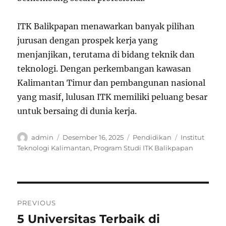
ITK Balikpapan menawarkan banyak pilihan
jurusan dengan prospek kerja yang
menjanjikan, terutama di bidang teknik dan
teknologi. Dengan perkembangan kawasan
Kalimantan Timur dan pembangunan nasional
yang masif, lulusan ITK memiliki peluang besar
untuk bersaing di dunia kerja.
Author
Posted
Categories
Tags
admin
Desember 16, 2025
Pendidikan
Institut
on
Teknologi Kalimantan
,
Program Studi ITK Balikpapan
Navigasi
PREVIOUS
pos
5 Universitas Terbaik di
Previous