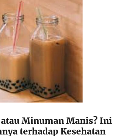
h atau Minuman Manis? Ini
nya terhadap Kesehatan