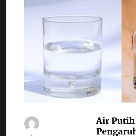
Air Puti
Pengaruh