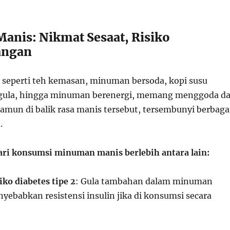
nis: Nikmat Sesaat, Risiko
angan
seperti teh kemasan, minuman bersoda, kopi susu
gula, hingga minuman berenergi, memang menggoda d
mun di balik rasa manis tersebut, tersembunyi berbaga
.
ri konsumsi minuman manis berlebih antara lain:
ko diabetes tipe 2
: Gula tambahan dalam minuman
yebabkan resistensi insulin jika di konsumsi secara