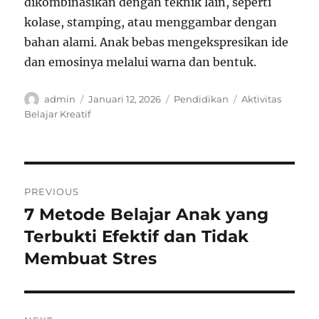
dikombinasikan dengan teknik lain, seperti
kolase, stamping, atau menggambar dengan
bahan alami. Anak bebas mengekspresikan ide
dan emosinya melalui warna dan bentuk.
Author
Posted
Categories
Tags
admin
Januari 12, 2026
Pendidikan
Aktivitas
on
Belajar Kreatif
Navigasi
PREVIOUS
pos
7 Metode Belajar Anak yang
Previous
post:
Terbukti Efektif dan Tidak
Membuat Stres