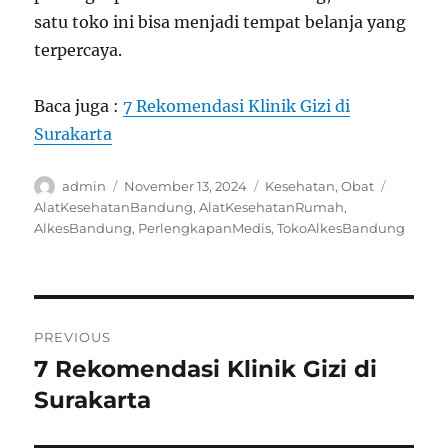
satu toko ini bisa menjadi tempat belanja yang
terpercaya.
Baca juga :
7 Rekomendasi Klinik Gizi di
Surakarta
Author
Posted
Categories
Tags
admin
November 13, 2024
Kesehatan
,
Obat
on
AlatKesehatanBandung
,
AlatKesehatanRumah
,
AlkesBandung
,
PerlengkapanMedis
,
TokoAlkesBandung
Navigasi
PREVIOUS
pos
7 Rekomendasi Klinik Gizi di
Previous
post:
Surakarta