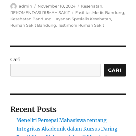
Author
Posted
Categories
admin
November 10, 2024
Kesehatan
,
on
Tags
REKOMENDASI RUMAH SAKIT
Fasilitas Medis Bandung
,
Kesehatan Bandung
,
Layanan Spesialis Kesehatan
,
Rumah Sakit Bandung
,
Testimoni Rumah Sakit
Cari
CARI
Recent Posts
Meneliti Persepsi Mahasiswa tentang
Integritas Akademik dalam Kursus Daring