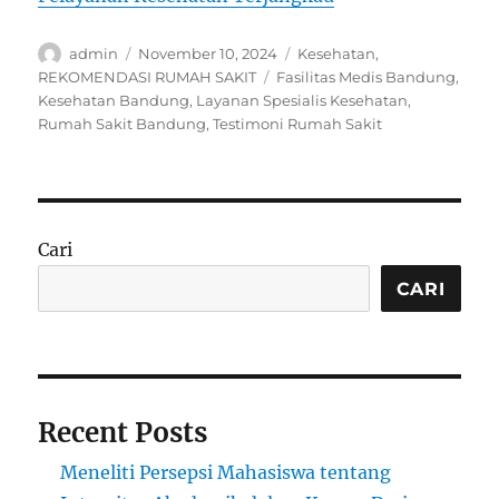
Author
Posted
Categories
admin
November 10, 2024
Kesehatan
,
on
Tags
REKOMENDASI RUMAH SAKIT
Fasilitas Medis Bandung
,
Kesehatan Bandung
,
Layanan Spesialis Kesehatan
,
Rumah Sakit Bandung
,
Testimoni Rumah Sakit
Cari
CARI
Recent Posts
Meneliti Persepsi Mahasiswa tentang