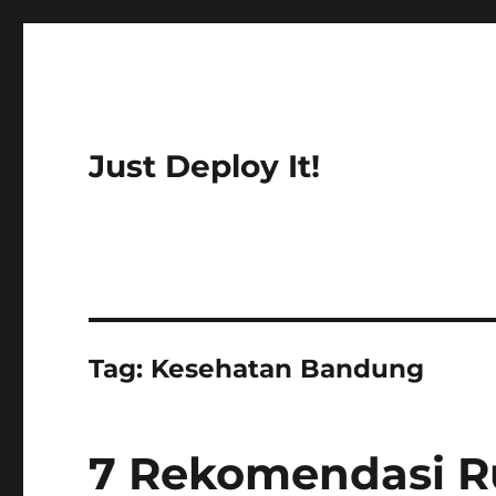
Just Deploy It!
Tag:
Kesehatan Bandung
7 Rekomendasi Ru