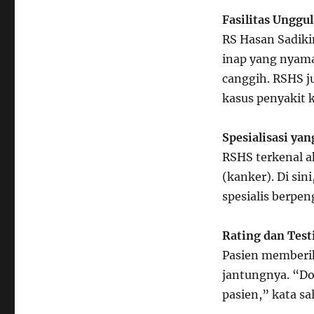
Fasilitas Unggu
RS Hasan Sadikin
inap yang nyama
canggih. RSHS j
kasus penyakit k
Spesialisasi ya
RSHS terkenal ak
(kanker). Di sin
spesialis berpe
Rating dan Test
Pasien memberik
jantungnya. “Do
pasien,” kata sa