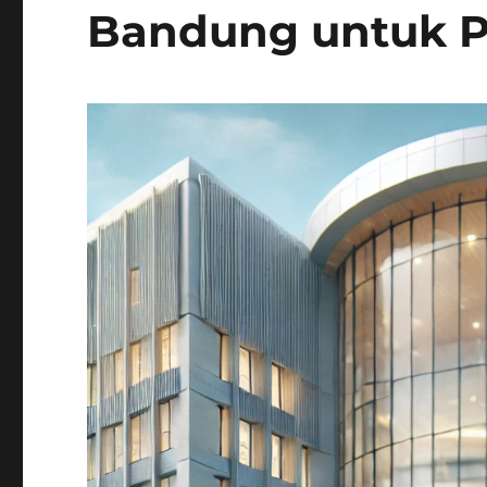
Bandung untuk P