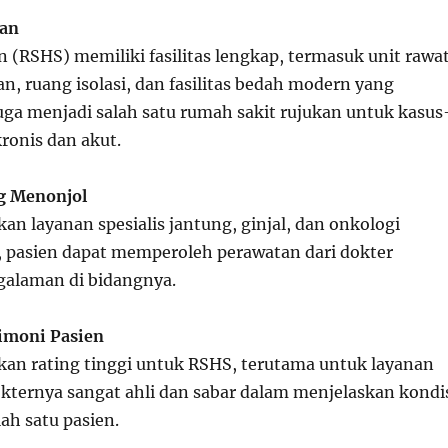
lan
 (RSHS) memiliki fasilitas lengkap, termasuk unit rawa
n, ruang isolasi, dan fasilitas bedah modern yang
uga menjadi salah satu rumah sakit rujukan untuk kasus
ronis dan akut.
ng Menonjol
an layanan spesialis jantung, ginjal, dan onkologi
i, pasien dapat memperoleh perawatan dari dokter
ngalaman di bidangnya.
imoni Pasien
an rating tinggi untuk RSHS, terutama untuk layanan
kternya sangat ahli dan sabar dalam menjelaskan kondi
lah satu pasien.