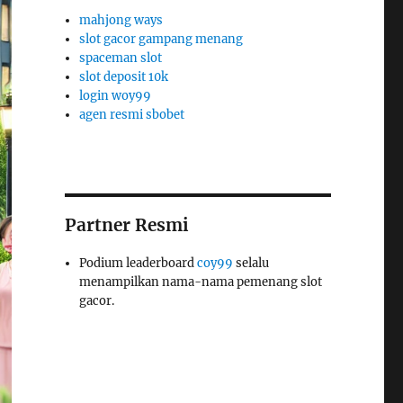
mahjong ways
slot gacor gampang menang
spaceman slot
slot deposit 10k
login woy99
agen resmi sbobet
Partner Resmi
Podium leaderboard
coy99
selalu
menampilkan nama-nama pemenang slot
gacor.