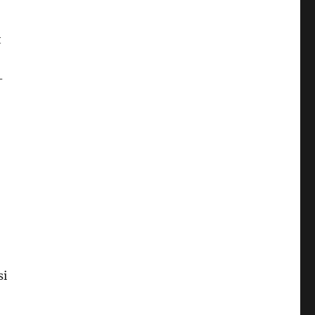
t
-
si