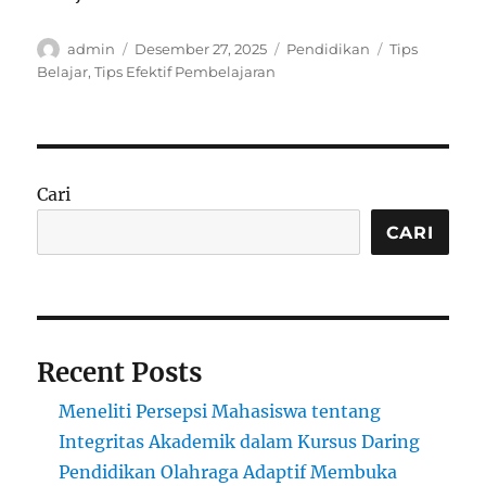
Author
Posted
Categories
Tags
admin
Desember 27, 2025
Pendidikan
Tips
on
Belajar
,
Tips Efektif Pembelajaran
Cari
CARI
Recent Posts
Meneliti Persepsi Mahasiswa tentang
Integritas Akademik dalam Kursus Daring
Pendidikan Olahraga Adaptif Membuka