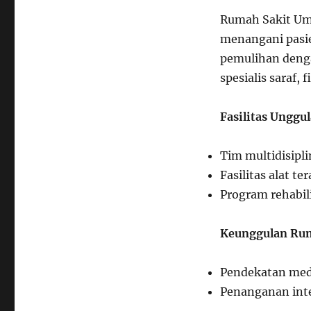
Rumah Sakit Umu
menangani pasie
pemulihan deng
spesialis saraf, 
Fasilitas Unggul
Tim multidisipli
Fasilitas alat te
Program rehabili
Keunggulan Rum
Pendekatan med
Penanganan inte