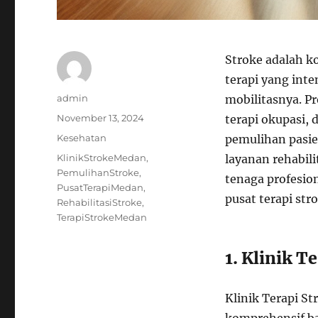
Stroke adalah k
terapi yang int
Author
admin
mobilitasnya. Pr
Posted
November 13, 2024
terapi okupasi,
on
Categories
Kesehatan
pemulihan pasie
Tags
KlinikStrokeMedan
,
layanan rehabili
PemulihanStroke
,
tenaga profesio
PusatTerapiMedan
,
pusat terapi st
RehabilitasiStroke
,
TerapiStrokeMedan
1. Klinik T
Klinik Terapi S
komprehensif bag