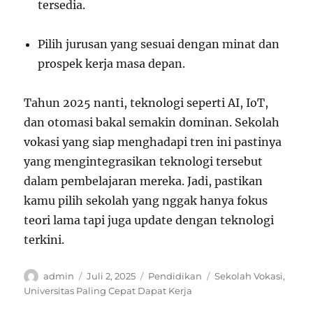
tersedia.
Pilih jurusan yang sesuai dengan minat dan
prospek kerja masa depan.
Tahun 2025 nanti, teknologi seperti AI, IoT,
dan otomasi bakal semakin dominan. Sekolah
vokasi yang siap menghadapi tren ini pastinya
yang mengintegrasikan teknologi tersebut
dalam pembelajaran mereka. Jadi, pastikan
kamu pilih sekolah yang nggak hanya fokus
teori lama tapi juga update dengan teknologi
terkini.
Author
Posted
Categories
Tags
admin
Juli 2, 2025
Pendidikan
Sekolah Vokasi
,
on
Universitas Paling Cepat Dapat Kerja