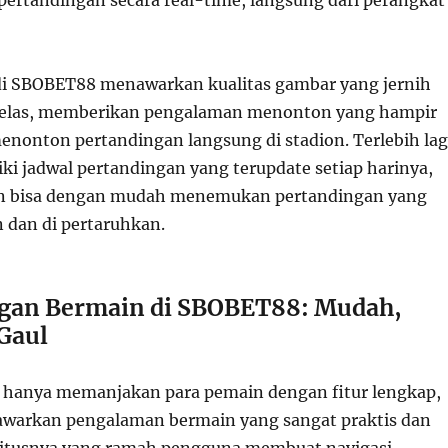
pertandingan secara real-time, langsung dari perangkat
di SBOBET88 menawarkan kualitas gambar yang jernih
 jelas, memberikan pengalaman menonton yang hampir
enonton pertandingan langsung di stadion. Terlebih lag
ki jadwal pertandingan yang terupdate setiap harinya,
n bisa dengan mudah menemukan pertandingan yang
n dan di pertaruhkan.
gan Bermain di SBOBET88: Mudah,
 Gaul
 hanya memanjakan para pemain dengan fitur lengkap,
awarkan pengalaman bermain yang sangat praktis dan