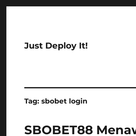
Just Deploy It!
Tag:
sbobet login
SBOBET88 Menaw