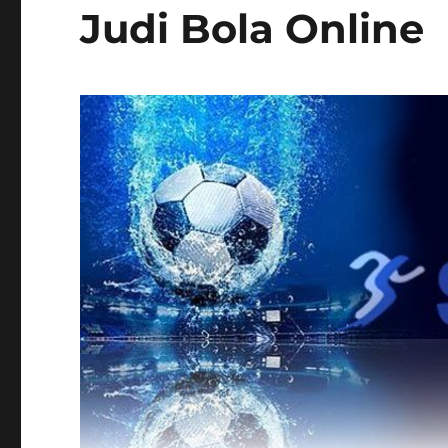
Judi Bola Online