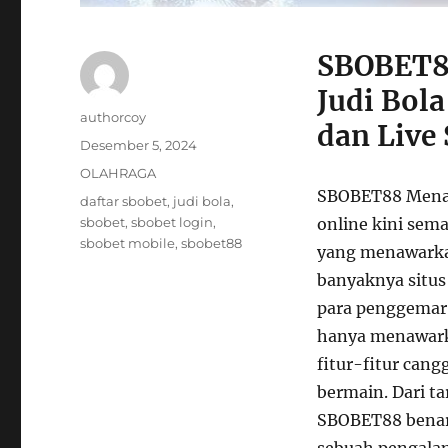
SBOBET8
Judi Bol
Author
authorcoy
dan Live
Posted
Desember 5, 2024
on
Categories
OLAHRAGA
SBOBET88 Menaw
Tags
daftar sbobet
,
judi bola
,
sbobet
,
sbobet login
,
online kini sem
sbobet mobile
,
sbobet88
yang menawarka
banyaknya situs
para penggemar
hanya menawarka
fitur-fitur ca
bermain. Dari t
SBOBET88 benar