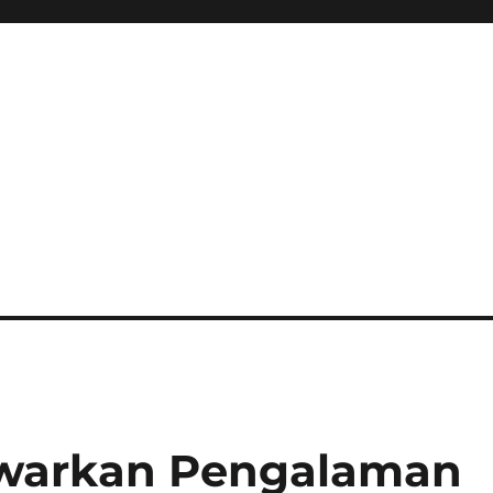
arkan Pengalaman