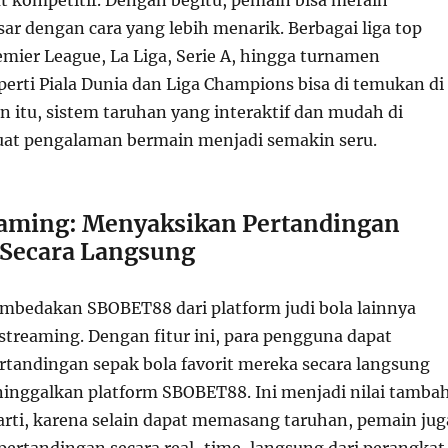
t kompetitif. Dengan begitu, pemain bisa meraih
r dengan cara yang lebih menarik. Berbagai liga top
emier League, La Liga, Serie A, hingga turnamen
perti Piala Dunia dan Liga Champions bisa di temukan di
n itu, sistem taruhan yang interaktif dan mudah di
t pengalaman bermain menjadi semakin seru.
eaming: Menyaksikan Pertandingan
 Secara Langsung
mbedakan SBOBET88 dari platform judi bola lainnya
e streaming. Dengan fitur ini, para pengguna dapat
tandingan sepak bola favorit mereka secara langsung
inggalkan platform SBOBET88. Ini menjadi nilai tamba
arti, karena selain dapat memasang taruhan, pemain jug