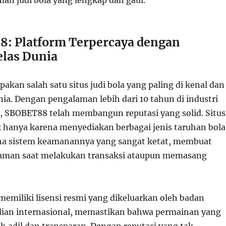
an judi bola yang lengkap dan gaul.
: Platform Terpercaya dengan
elas Dunia
kan salah satu situs judi bola yang paling di kenal dan
nia. Dengan pengalaman lebih dari 10 tahun di industri
e, SBOBET88 telah membangun reputasi yang solid. Situs
ak hanya karena menyediakan berbagai jenis taruhan bola
ena sistem keamanannya yang sangat ketat, membuat
aman saat melakukan transaksi ataupun memasang
emiliki lisensi resmi yang dikeluarkan oleh badan
dian internasional, memastikan bahwa permainan yang