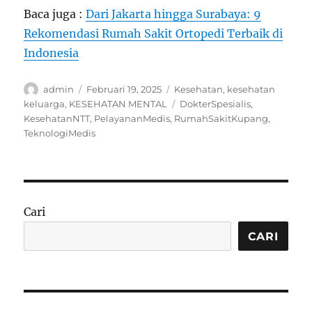
Baca juga :
Dari Jakarta hingga Surabaya: 9
Rekomendasi Rumah Sakit Ortopedi Terbaik di
Indonesia
Author
Posted
Categories
admin
Februari 19, 2025
Kesehatan
,
kesehatan
on
Tags
keluarga
,
KESEHATAN MENTAL
DokterSpesialis
,
KesehatanNTT
,
PelayananMedis
,
RumahSakitKupang
,
TeknologiMedis
Cari
CARI