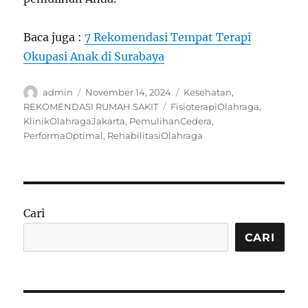
Baca juga :
7 Rekomendasi Tempat Terapi
Okupasi Anak di Surabaya
Author
Posted
Categories
admin
November 14, 2024
Kesehatan
,
on
Tags
REKOMENDASI RUMAH SAKIT
FisioterapiOlahraga
,
KlinikOlahragaJakarta
,
PemulihanCedera
,
PerformaOptimal
,
RehabilitasiOlahraga
Cari
CARI