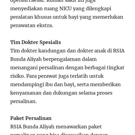
operasi caesar. Rumah sakit ini juga
menyediakan ruang NICU yang dilengkapi
peralatan khusus untuk bayi yang memerlukan
perawatan ekstra.
Tim Dokter Spesialis
Tim dokter kandungan dan dokter anak di RSIA
Bunda Aliyah berpengalaman dalam
menangani persalinan dengan berbagai tingkat
risiko. Para perawat juga terlatih untuk
mendampingi ibu dan bayi, serta memberikan
kenyamanan dan dukungan selama proses
persalinan.
Paket Persalinan
RSIA Bunda Aliyah menawarkan paket