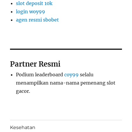
slot deposit 10k
login woy99
agen resmi sbobet
Partner Resmi
Podium leaderboard
coy99
selalu
menampilkan nama-nama pemenang slot
gacor.
Kesehatan