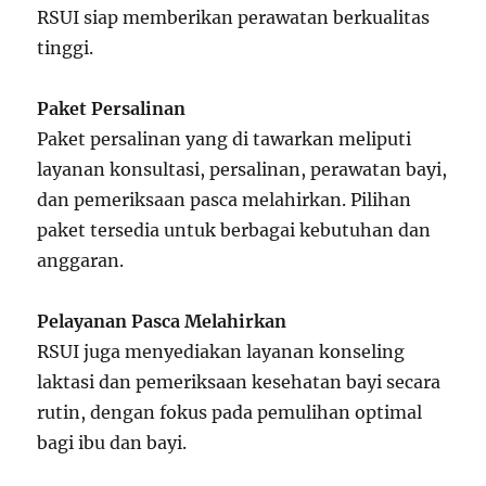
RSUI siap memberikan perawatan berkualitas
tinggi.
Paket Persalinan
Paket persalinan yang di tawarkan meliputi
layanan konsultasi, persalinan, perawatan bayi,
dan pemeriksaan pasca melahirkan. Pilihan
paket tersedia untuk berbagai kebutuhan dan
anggaran.
Pelayanan Pasca Melahirkan
RSUI juga menyediakan layanan konseling
laktasi dan pemeriksaan kesehatan bayi secara
rutin, dengan fokus pada pemulihan optimal
bagi ibu dan bayi.