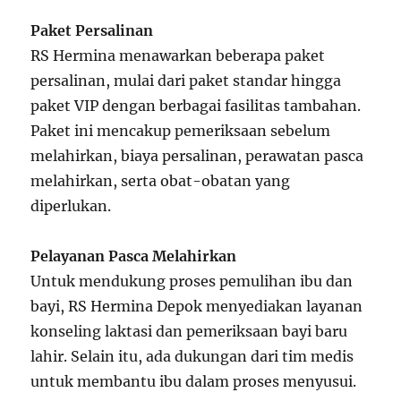
Paket Persalinan
RS Hermina menawarkan beberapa paket
persalinan, mulai dari paket standar hingga
paket VIP dengan berbagai fasilitas tambahan.
Paket ini mencakup pemeriksaan sebelum
melahirkan, biaya persalinan, perawatan pasca
melahirkan, serta obat-obatan yang
diperlukan.
Pelayanan Pasca Melahirkan
Untuk mendukung proses pemulihan ibu dan
bayi, RS Hermina Depok menyediakan layanan
konseling laktasi dan pemeriksaan bayi baru
lahir. Selain itu, ada dukungan dari tim medis
untuk membantu ibu dalam proses menyusui.