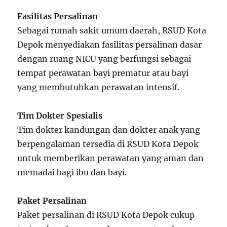
Fasilitas Persalinan
Sebagai rumah sakit umum daerah, RSUD Kota
Depok menyediakan fasilitas persalinan dasar
dengan ruang NICU yang berfungsi sebagai
tempat perawatan bayi prematur atau bayi
yang membutuhkan perawatan intensif.
Tim Dokter Spesialis
Tim dokter kandungan dan dokter anak yang
berpengalaman tersedia di RSUD Kota Depok
untuk memberikan perawatan yang aman dan
memadai bagi ibu dan bayi.
Paket Persalinan
Paket persalinan di RSUD Kota Depok cukup