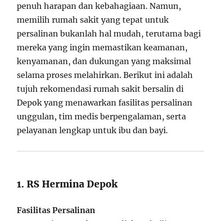
penuh harapan dan kebahagiaan. Namun,
memilih rumah sakit yang tepat untuk
persalinan bukanlah hal mudah, terutama bagi
mereka yang ingin memastikan keamanan,
kenyamanan, dan dukungan yang maksimal
selama proses melahirkan. Berikut ini adalah
tujuh rekomendasi rumah sakit bersalin di
Depok yang menawarkan fasilitas persalinan
unggulan, tim medis berpengalaman, serta
pelayanan lengkap untuk ibu dan bayi.
1. RS Hermina Depok
Fasilitas Persalinan