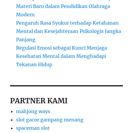
Materi Baru dalam Pendidikan Olahraga
Modern
Pengaruh Rasa Syukur terhadap Ketahanan
Mental dan Kesejahteraan Psikologis Jangka
Panjang
Regulasi Emosi sebagai Kunci Menjaga
Kesehatan Mental dalam Menghadapi
Tekanan Hidup
PARTNER KAMI
mahjong ways
slot gacor gampang menang
spaceman slot