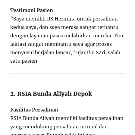
Testimoni Pasien
“Saya memilih RS Hermina untuk persalinan
kedua saya, dan saya merasa sangat terbantu
dengan layanan pasca melahirkan mereka. Tim
laktasi sangat membantu saya agar proses
menyusui berjalan lancar,” ujar Ibu Sari, salah
satu pasien.
2. RSIA Bunda Aliyah Depok
Fasilitas Persalinan
RSIA Bunda Aliyah memiliki fasilitas persalinan
yang mendukung persalinan normal dan