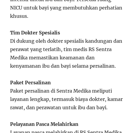
NICU untuk bayi yang membutuhkan perhatian
khusus.
Tim Dokter Spesialis
Di dukung oleh dokter spesialis kandungan dan
perawat yang terlatih, tim medis RS Sentra
Medika memastikan keamanan dan
kenyamanan ibu dan bayi selama persalinan.
Paket Persalinan
Paket persalinan di Sentra Medika meliputi
layanan lengkap, termasuk biaya dokter, kamar
rawat, dan perawatan untuk ibu dan bayi.
Pelayanan Pasca Melahirkan
Layanan pasca melahirkan di RS Sentra Medika