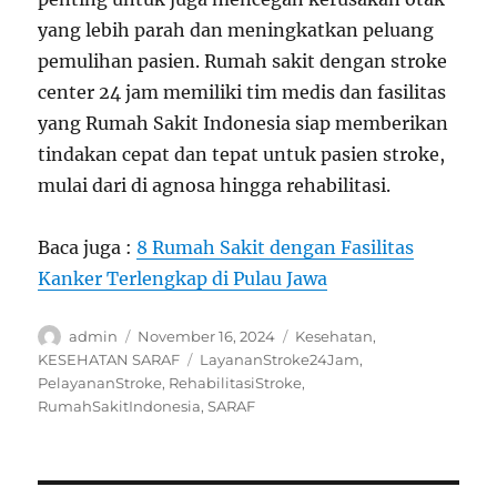
yang lebih parah dan meningkatkan peluang
pemulihan pasien. Rumah sakit dengan stroke
center 24 jam memiliki tim medis dan fasilitas
yang Rumah Sakit Indonesia siap memberikan
tindakan cepat dan tepat untuk pasien stroke,
mulai dari di agnosa hingga rehabilitasi.
Baca juga :
8 Rumah Sakit dengan Fasilitas
Kanker Terlengkap di Pulau Jawa
Author
Posted
Categories
admin
November 16, 2024
Kesehatan
,
on
Tags
KESEHATAN SARAF
LayananStroke24Jam
,
PelayananStroke
,
RehabilitasiStroke
,
RumahSakitIndonesia
,
SARAF