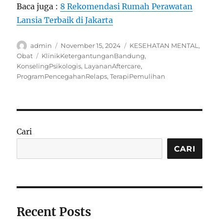
Baca juga :
8 Rekomendasi Rumah Perawatan
Lansia Terbaik di Jakarta
Author
Posted
Categories
admin
November 15, 2024
KESEHATAN MENTAL
,
on
Tags
Obat
KlinikKetergantunganBandung
,
KonselingPsikologis
,
LayananAftercare
,
ProgramPencegahanRelaps
,
TerapiPemulihan
Cari
CARI
Recent Posts