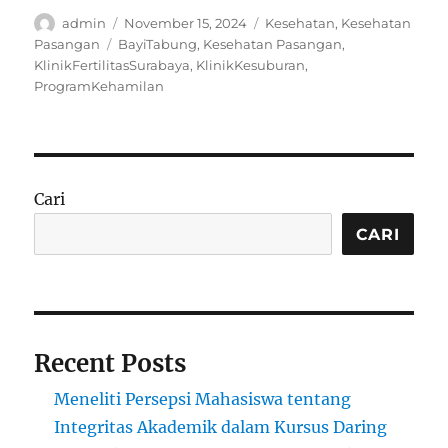
Author
Posted
Categories
admin
November 15, 2024
Kesehatan
,
Kesehatan
on
Tags
Pasangan
BayiTabung
,
Kesehatan Pasangan
,
KlinikFertilitasSurabaya
,
KlinikKesuburan
,
ProgramKehamilan
Cari
CARI
Recent Posts
Meneliti Persepsi Mahasiswa tentang
Integritas Akademik dalam Kursus Daring