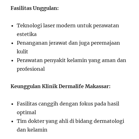
Fasilitas Unggulan:
Teknologi laser modern untuk perawatan
estetika
Penanganan jerawat dan juga peremajaan
kulit
Perawatan penyakit kelamin yang aman dan
profesional
Keunggulan Klinik Dermalife Makassar:
Fasilitas canggih dengan fokus pada hasil
optimal
Tim dokter yang ahli di bidang dermatologi
dan kelamin