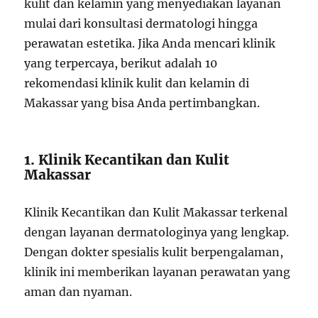
kulit dan kelamin yang menyediakan layanan
mulai dari konsultasi dermatologi hingga
perawatan estetika. Jika Anda mencari klinik
yang terpercaya, berikut adalah 10
rekomendasi klinik kulit dan kelamin di
Makassar yang bisa Anda pertimbangkan.
1. Klinik Kecantikan dan Kulit
Makassar
Klinik Kecantikan dan Kulit Makassar terkenal
dengan layanan dermatologinya yang lengkap.
Dengan dokter spesialis kulit berpengalaman,
klinik ini memberikan layanan perawatan yang
aman dan nyaman.