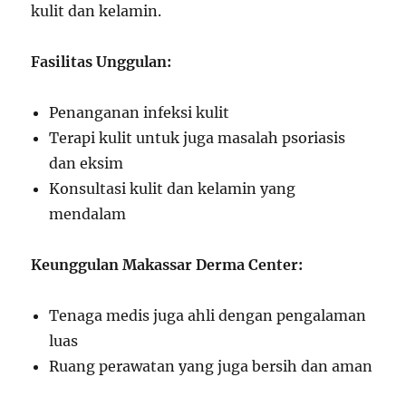
kulit dan kelamin.
Fasilitas Unggulan:
Penanganan infeksi kulit
Terapi kulit untuk juga masalah psoriasis
dan eksim
Konsultasi kulit dan kelamin yang
mendalam
Keunggulan Makassar Derma Center:
Tenaga medis juga ahli dengan pengalaman
luas
Ruang perawatan yang juga bersih dan aman