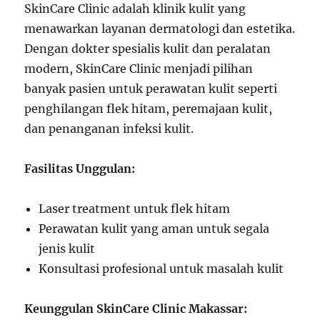
SkinCare Clinic adalah klinik kulit yang
menawarkan layanan dermatologi dan estetika.
Dengan dokter spesialis kulit dan peralatan
modern, SkinCare Clinic menjadi pilihan
banyak pasien untuk perawatan kulit seperti
penghilangan flek hitam, peremajaan kulit,
dan penanganan infeksi kulit.
Fasilitas Unggulan:
Laser treatment untuk flek hitam
Perawatan kulit yang aman untuk segala
jenis kulit
Konsultasi profesional untuk masalah kulit
Keunggulan SkinCare Clinic Makassar: