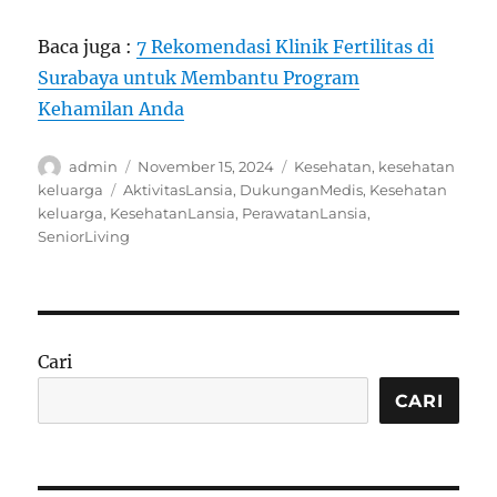
Baca juga :
7 Rekomendasi Klinik Fertilitas di
Surabaya untuk Membantu Program
Kehamilan Anda
Author
Posted
Categories
admin
November 15, 2024
Kesehatan
,
kesehatan
on
Tags
keluarga
AktivitasLansia
,
DukunganMedis
,
Kesehatan
keluarga
,
KesehatanLansia
,
PerawatanLansia
,
SeniorLiving
Cari
CARI