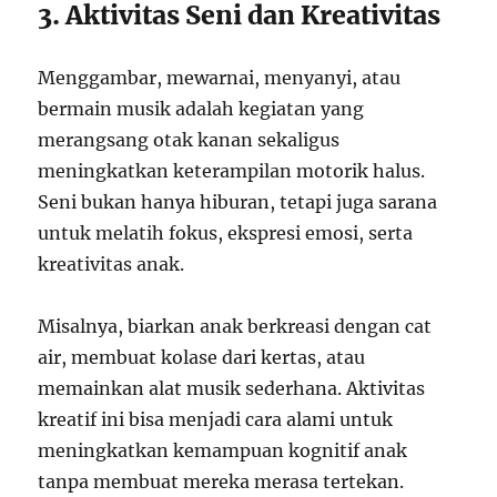
3. Aktivitas Seni dan Kreativitas
Menggambar, mewarnai, menyanyi, atau
bermain musik adalah kegiatan yang
merangsang otak kanan sekaligus
meningkatkan keterampilan motorik halus.
Seni bukan hanya hiburan, tetapi juga sarana
untuk melatih fokus, ekspresi emosi, serta
kreativitas anak.
Misalnya, biarkan anak berkreasi dengan cat
air, membuat kolase dari kertas, atau
memainkan alat musik sederhana. Aktivitas
kreatif ini bisa menjadi cara alami untuk
meningkatkan kemampuan kognitif anak
tanpa membuat mereka merasa tertekan.