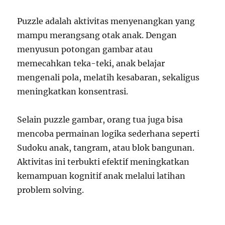
Puzzle adalah aktivitas menyenangkan yang
mampu merangsang otak anak. Dengan
menyusun potongan gambar atau
memecahkan teka-teki, anak belajar
mengenali pola, melatih kesabaran, sekaligus
meningkatkan konsentrasi.
Selain puzzle gambar, orang tua juga bisa
mencoba permainan logika sederhana seperti
Sudoku anak, tangram, atau blok bangunan.
Aktivitas ini terbukti efektif meningkatkan
kemampuan kognitif anak melalui latihan
problem solving.