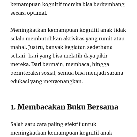
kemampuan kognitif mereka bisa berkembang
secara optimal.
Meningkatkan kemampuan kognitif anak tidak
selalu membutuhkan aktivitas yang rumit atau
mahal. Justru, banyak kegiatan sederhana
sehari-hari yang bisa melatih daya pikir
mereka. Dari bermain, membaca, hingga
berinteraksi sosial, semua bisa menjadi sarana
edukasi yang menyenangkan.
1. Membacakan Buku Bersama
Salah satu cara paling efektif untuk
meningkatkan kemampuan kognitif anak