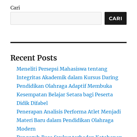
Cari
CARI
Recent Posts
Meneliti Persepsi Mahasiswa tentang
Integritas Akademik dalam Kursus Daring
Pendidikan Olahraga Adaptif Membuka
Kesempatan Belajar Setara bagi Peserta
Didik Difabel
Penerapan Analisis Performa Atlet Menjadi
Materi Baru dalam Pendidikan Olahraga
Modern