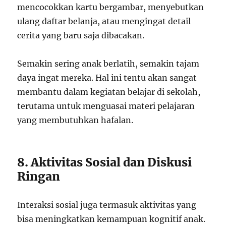
mencocokkan kartu bergambar, menyebutkan
ulang daftar belanja, atau mengingat detail
cerita yang baru saja dibacakan.
Semakin sering anak berlatih, semakin tajam
daya ingat mereka. Hal ini tentu akan sangat
membantu dalam kegiatan belajar di sekolah,
terutama untuk menguasai materi pelajaran
yang membutuhkan hafalan.
8. Aktivitas Sosial dan Diskusi
Ringan
Interaksi sosial juga termasuk aktivitas yang
bisa meningkatkan kemampuan kognitif anak.